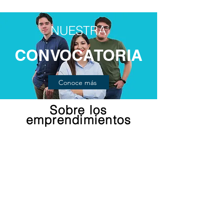
NUESTRA
CONVOCATORIA
Conoce más
Sobre los
emprendimientos
Te invitamos a conocer los
proyectos activos
que ya
pasaron por el proceso de
formación dentro de la
fundación
Conoce más